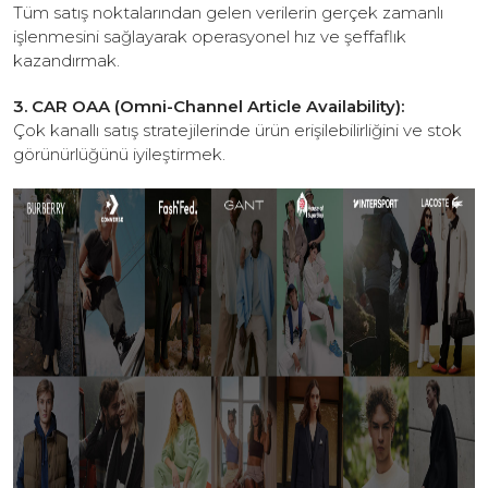
Tüm satış noktalarından gelen verilerin gerçek zamanlı
işlenmesini sağlayarak operasyonel hız ve şeffaflık
kazandırmak.
3. CAR OAA (Omni-Channel Article Availability):
Çok kanallı satış stratejilerinde ürün erişilebilirliğini ve stok
görünürlüğünü iyileştirmek.