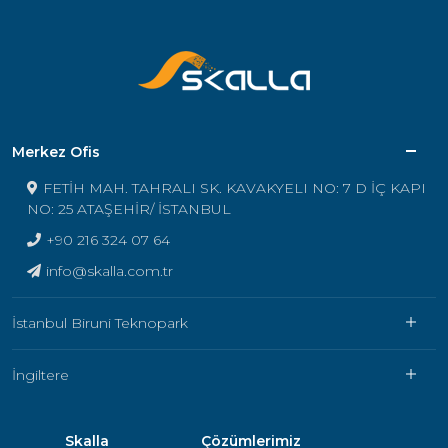
Merkez Ofis
FETİH MAH. TAHRALI SK. KAVAKYELI NO: 7 D İÇ KAPI
NO: 25 ATAŞEHİR/ İSTANBUL
+90 216 324 07 64
info@skalla.com.tr
İstanbul Biruni Teknopark
İngiltere
Skalla
Çözümlerimiz