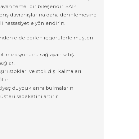
ayan temel bir bileşendir. SAP
eriş davranışlarına daha derinlemesine
li hassasiyetle yönlendirin.
nden elde edilen içgörülerle müşteri
optimizasyonunu sağlayan satış
ağlar.
ırı stokları ve stok dışı kalmaları
ğlar.
tiyaç duyduklarını bulmalarını
üşteri sadakatini artırır.