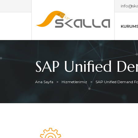
info@ska
KURUM
SAP Unified De
Ana Sayfa
Hizmetlerimiz
SAP Unified Demand Fo