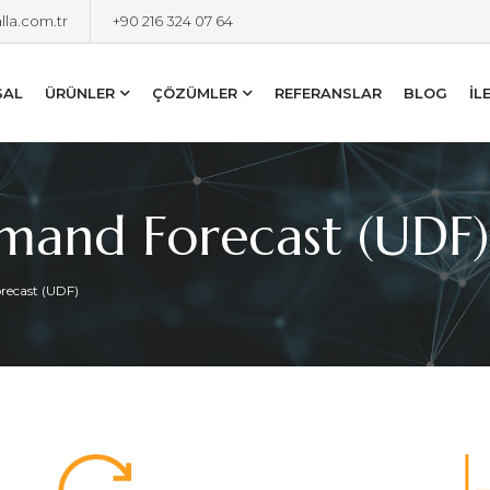
lla.com.tr
+90 216 324 07 64
SAL
ÜRÜNLER
ÇÖZÜMLER
REFERANSLAR
BLOG
İL
mand Forecast (UDF)
recast (UDF)