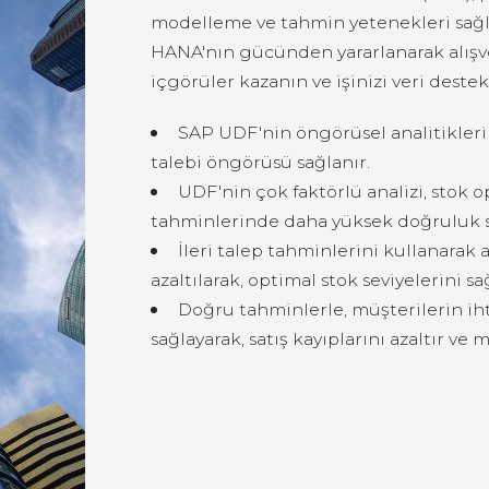
modelleme ve tahmin yetenekleri sağl
HANA'nın gücünden yararlanarak alışv
içgörüler kazanın ve işinizi veri destek
SAP UDF'nin öngörüsel analitikleri
talebi öngörüsü sağlanır.
UDF'nin çok faktörlü analizi, stok 
tahminlerinde daha yüksek doğruluk s
İleri talep tahminlerini kullanarak aş
azaltılarak, optimal stok seviyelerini sa
Doğru tahminlerle, müşterilerin ih
sağlayarak, satış kayıplarını azaltır ve m