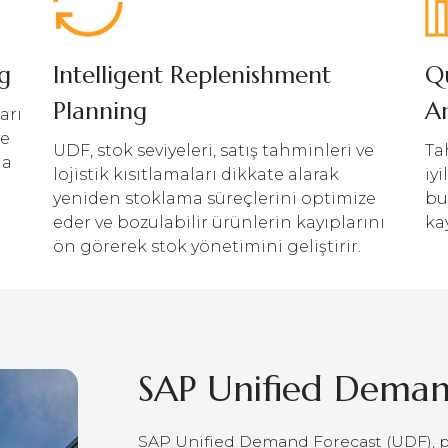
g
Intelligent Replenishment
Q
Planning
An
arı
ve
UDF, stok seviyeleri, satış tahminleri ve
Ta
da
lojistik kısıtlamaları dikkate alarak
iy
yeniden stoklama süreçlerini optimize
bu
eder ve bozulabilir ürünlerin kayıplarını
ka
ön görerek stok yönetimini geliştirir.
SAP Unified Deman
SAP Unified Demand Forecast (UDF), p