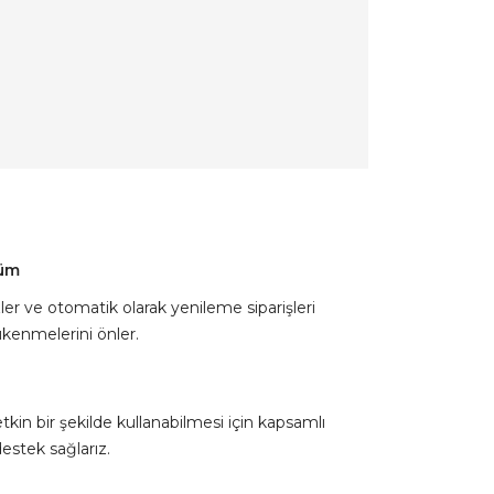
züm
zler ve otomatik olarak yenileme siparişleri
ükenmelerini önler.
tkin bir şekilde kullanabilmesi için kapsamlı
destek sağlarız.