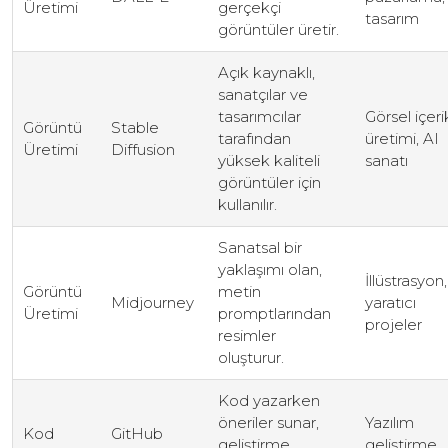
Üretimi
gerçekçi
tasarım
görüntüler üretir.
Açık kaynaklı,
sanatçılar ve
tasarımcılar
Görsel içeri
Görüntü
Stable
tarafından
üretimi, AI
Üretimi
Diffusion
yüksek kaliteli
sanatı
görüntüler için
kullanılır.
Sanatsal bir
yaklaşımı olan,
İllüstrasyon,
Görüntü
metin
Midjourney
yaratıcı
Üretimi
promptlarından
projeler
resimler
oluşturur.
Kod yazarken
öneriler sunar,
Yazılım
Kod
GitHub
geliştirme
geliştirme,