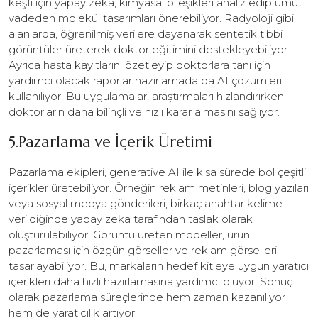
keşfi için yapay zeka, kimyasal bileşikleri analiz edip umut
vadeden molekül tasarımları önerebiliyor. Radyoloji gibi
alanlarda, öğrenilmiş verilere dayanarak sentetik tıbbi
görüntüler üreterek doktor eğitimini destekleyebiliyor.
Ayrıca hasta kayıtlarını özetleyip doktorlara tanı için
yardımcı olacak raporlar hazırlamada da AI çözümleri
kullanılıyor. Bu uygulamalar, araştırmaları hızlandırırken
doktorların daha bilinçli ve hızlı karar almasını sağlıyor.
5.Pazarlama ve İçerik Üretimi
Pazarlama ekipleri, generative AI ile kısa sürede bol çeşitli
içerikler üretebiliyor. Örneğin reklam metinleri, blog yazıları
veya sosyal medya gönderileri, birkaç anahtar kelime
verildiğinde yapay zeka tarafından taslak olarak
oluşturulabiliyor. Görüntü üreten modeller, ürün
pazarlaması için özgün görseller ve reklam görselleri
tasarlayabiliyor. Bu, markaların hedef kitleye uygun yaratıcı
içerikleri daha hızlı hazırlamasına yardımcı oluyor. Sonuç
olarak pazarlama süreçlerinde hem zaman kazanılıyor
hem de yaratıcılık artıyor.