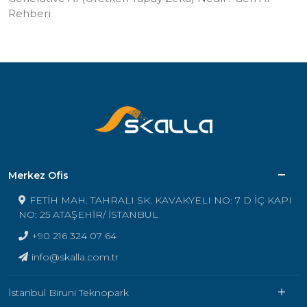
Rehberi
Merkez Ofis
FETİH MAH. TAHRALI SK. KAVAKYELI NO: 7 D İÇ KAPI
NO: 25 ATAŞEHİR/ İSTANBUL
+90 216 324 07 64
info@skalla.com.tr
İstanbul Biruni Teknopark