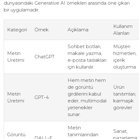
dünyasındaki Generative AI örnekleri arasında öne çıkan
bir uygulamadır.
Kullanım
Kategori
Örnek
Açıklama
Alanları
Sohbet botları,
Müşteri
Metin
makale yazma,
hizmetleri,
ChatGPT
Üretimi
e-posta taslakları
içerik
için kullanılır.
oluşturma
Hem metin hem
de görüntü
Ürün
Metin
girdilerini kabul
tanıtımları,
GPT-4
Üretimi
eder, multimodal
karmaşık
yetenekler
görevler
sunar.
Metin
Sanat,
Görüntü
tanımlarından
DALL-E
pazarlama,