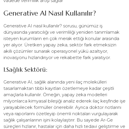
vadede verimlilik artışı sağlar
Generative AI Nasıl Kullanılır?
Generative AI nasıl kullanılır? sorusu, günümüz iş
dünyasında yaratıcılığı ve verimliliği yeniden tanımlamak
isteyen kurumların en çok merak ettiği konular arasında
yer alıyor. Üretken yapay zeka, sektör fark etmeksizin
akıllı çözümler sunarak operasyonel yükü azaltıyor,
inovasyonu hızlandırıyor ve rekabette fark yaratıyor.
1.Sağlık Sektörü:
Generative AI, sağlık alanında yeni ilaç molekülleri
tasarlamaktan tıbbi kayıtları özetlemeye kadar çeşitli
amaçlarla kullanılır. Örneğin, yapay zeka modelleri
milyonlarca kimyasal bileşiği analiz ederek ilaç keşfinde işe
yarayabilecek formüller önerebilir. Ayrıca doktor notlarını
veya raporlarını özetleyip önemli noktaları vurgulayarak
sağlık çalışanlarının işini kolaylaştırır. Bu sayede Ar-Ge
süreçleri hızlanır, hastalar için daha hızlı tedavi geliştirme ve