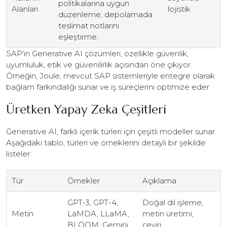
politikalarına uygun
Alanları
lojistik
düzenleme, depolamada
teslimat notlarını
eşleştirme.
SAP'in Generative AI çözümleri, özellikle güvenlik,
uyumluluk, etik ve güvenilirlik açısından öne çıkıyor.
Örneğin, Joule, mevcut SAP sistemleriyle entegre olarak
bağlam farkındalığı sunar ve iş süreçlerini optimize eder.
Üretken Yapay Zeka Çeşitleri
Generative AI, farklı içerik türleri için çeşitli modeller sunar.
Aşağıdaki tablo, türleri ve örneklerini detaylı bir şekilde
listeler:
Tür
Örnekler
Açıklama
GPT-3, GPT-4,
Doğal dil işleme,
Metin
LaMDA, LLaMA,
metin üretimi,
BLOOM, Gemini
çeviri