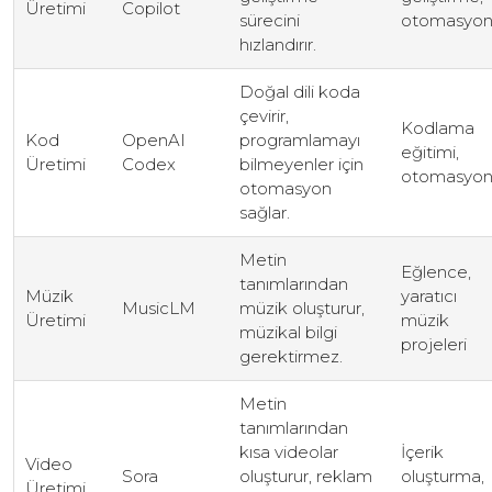
Üretimi
Copilot
sürecini
otomasyo
hızlandırır.
Doğal dili koda
çevirir,
Kodlama
Kod
OpenAI
programlamayı
eğitimi,
Üretimi
Codex
bilmeyenler için
otomasyo
otomasyon
sağlar.
Metin
Eğlence,
tanımlarından
Müzik
yaratıcı
MusicLM
müzik oluşturur,
Üretimi
müzik
müzikal bilgi
projeleri
gerektirmez.
Metin
tanımlarından
kısa videolar
İçerik
Video
Sora
oluşturur, reklam
oluşturma,
Üretimi