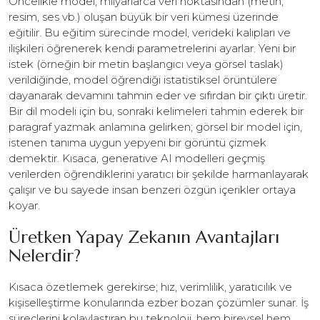
Öncelikle model, milyarlarca veri noktasından (metin,
resim, ses vb.) oluşan büyük bir veri kümesi üzerinde
eğitilir. Bu eğitim sürecinde model, verideki kalıpları ve
ilişkileri öğrenerek kendi parametrelerini ayarlar. Yeni bir
istek (örneğin bir metin başlangıcı veya görsel taslak)
verildiğinde, model öğrendiği istatistiksel örüntülere
dayanarak devamını tahmin eder ve sıfırdan bir çıktı üretir.
Bir dil modeli için bu, sonraki kelimeleri tahmin ederek bir
paragraf yazmak anlamına gelirken; görsel bir model için,
istenen tanıma uygun yepyeni bir görüntü çizmek
demektir. Kısaca, generative AI modelleri geçmiş
verilerden öğrendiklerini yaratıcı bir şekilde harmanlayarak
çalışır ve bu sayede insan benzeri özgün içerikler ortaya
koyar.
Üretken Yapay Zekanın Avantajları
Nelerdir?
Kısaca özetlemek gerekirse; hız, verimlilik, yaratıcılık ve
kişiselleştirme konularında ezber bozan çözümler sunar. İş
süreçlerini kolaylaştıran bu teknoloji, hem bireysel hem