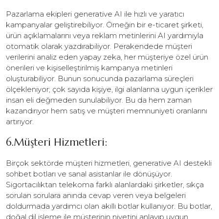
Pazarlama ekipleri generative AI ile hızlı ve yaratıcı
kampanyalar geliştirebiliyor. Örneğin bir e-ticaret şirketi,
ürün açıklamalarını veya reklam metinlerini AI yardımıyla
otomatik olarak yazdırabiliyor. Perakendede müşteri
verilerini analiz eden yapay zeka, her müşteriye özel ürün
önerileri ve kişiselleştirilmiş kampanya metinleri
oluşturabiliyor. Bunun sonucunda pazarlama süreçleri
ölçekleniyor; çok sayıda kişiye, ilgi alanlarına uygun içerikler
insan eli değmeden sunulabiliyor. Bu da hem zaman
kazandırıyor hem satış ve müşteri memnuniyeti oranlarını
artırıyor.
6.Müşteri Hizmetleri:
Birçok sektörde müşteri hizmetleri, generative AI destekli
sohbet botları ve sanal asistanlar ile dönüşüyor.
Sigortacılıktan telekoma farklı alanlardaki şirketler, sıkça
sorulan sorulara anında cevap veren veya belgeleri
doldurmada yardımcı olan akıllı botlar kullanıyor. Bu botlar,
doğal dil işleme ile müşterinin niyetini anlayıp uygun