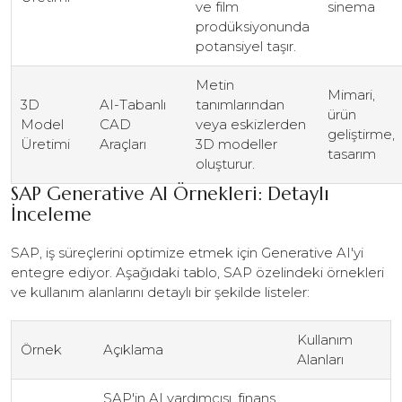
ve film
sinema
prodüksiyonunda
potansiyel taşır.
Metin
Mimari,
3D
AI-Tabanlı
tanımlarından
ürün
Model
CAD
veya eskizlerden
geliştirme,
Üretimi
Araçları
3D modeller
tasarım
oluşturur.
SAP Generative AI Örnekleri: Detaylı
İnceleme
SAP, iş süreçlerini optimize etmek için Generative AI'yi
entegre ediyor. Aşağıdaki tablo, SAP özelindeki örnekleri
ve kullanım alanlarını detaylı bir şekilde listeler:
Kullanım
Örnek
Açıklama
Alanları
SAP'in AI yardımcısı, finans