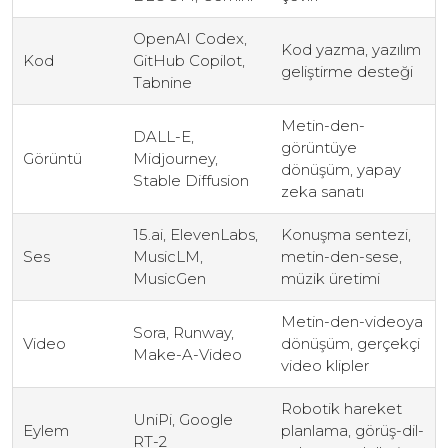
OpenAI Codex,
Kod yazma, yazılım
Kod
GitHub Copilot,
geliştirme desteği
Tabnine
Metin-den-
DALL-E,
görüntüye
Görüntü
Midjourney,
dönüşüm, yapay
Stable Diffusion
zeka sanatı
15.ai, ElevenLabs,
Konuşma sentezi,
Ses
MusicLM,
metin-den-sese,
MusicGen
müzik üretimi
Metin-den-videoya
Sora, Runway,
Video
dönüşüm, gerçekçi
Make-A-Video
video klipler
Robotik hareket
UniPi, Google
Eylem
planlama, görüş-dil-
RT-2