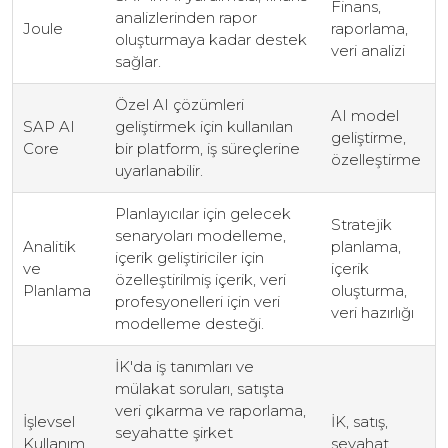
Finans,
analizlerinden rapor
Joule
raporlama,
oluşturmaya kadar destek
veri analizi
sağlar.
Özel AI çözümleri
AI model
SAP AI
geliştirmek için kullanılan
geliştirme,
Core
bir platform, iş süreçlerine
özelleştirme
uyarlanabilir.
Planlayıcılar için gelecek
Stratejik
senaryoları modelleme,
Analitik
planlama,
içerik geliştiriciler için
ve
içerik
özelleştirilmiş içerik, veri
Planlama
oluşturma,
profesyonelleri için veri
veri hazırlığı
modelleme desteği.
İK'da iş tanımları ve
mülakat soruları, satışta
veri çıkarma ve raporlama,
İşlevsel
İK, satış,
seyahatte şirket
Kullanım
seyahat,