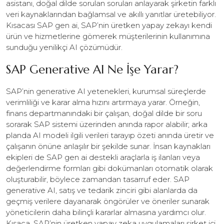
asistanı, doğal dilde sorulan soruları anlayarak şirketin farklı
veri kaynaklarından bağlamsal ve akıllı yanıtlar üretebiliyor.
Kısacası SAP gen ai, SAP’nin üretken yapay zekayı kendi
ürün ve hizmetlerine gömerek müşterilerinin kullanımına
sunduğu yenilikçi AI çözümüdür.
SAP Generative AI Ne İşe Yarar?
SAP’nin generative AI yetenekleri, kurumsal süreçlerde
verimliliği ve karar alma hızını artırmaya yarar. Örneğin,
finans departmanındaki bir çalışan, doğal dilde bir soru
sorarak SAP sistemi üzerinden anında rapor alabilir; arka
planda AI modeli ilgili verileri tarayıp özeti anında üretir ve
çalışanın önüne anlaşılır bir şekilde sunar. İnsan kaynakları
ekipleri de SAP gen ai destekli araçlarla iş ilanları veya
değerlendirme formları gibi dokümanları otomatik olarak
oluşturabilir, böylece zamandan tasarruf eder. SAP
generative AI, satış ve tedarik zinciri gibi alanlarda da
geçmiş verilere dayanarak öngörüler ve öneriler sunarak
yöneticilerin daha bilinçli kararlar almasına yardımcı olur.
Kısaca, SAP’nin üretken yapay zeka uygulamaları şirket içi