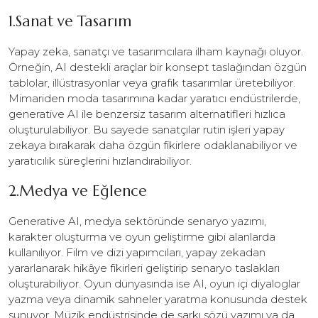
1.Sanat ve Tasarım
Yapay zeka, sanatçı ve tasarımcılara ilham kaynağı oluyor.
Örneğin, AI destekli araçlar bir konsept taslağından özgün
tablolar, illüstrasyonlar veya grafik tasarımlar üretebiliyor.
Mimariden moda tasarımına kadar yaratıcı endüstrilerde,
generative AI ile benzersiz tasarım alternatifleri hızlıca
oluşturulabiliyor. Bu sayede sanatçılar rutin işleri yapay
zekaya bırakarak daha özgün fikirlere odaklanabiliyor ve
yaratıcılık süreçlerini hızlandırabiliyor.
2.Medya ve Eğlence
Generative AI, medya sektöründe senaryo yazımı,
karakter oluşturma ve oyun geliştirme gibi alanlarda
kullanılıyor. Film ve dizi yapımcıları, yapay zekadan
yararlanarak hikâye fikirleri geliştirip senaryo taslakları
oluşturabiliyor. Oyun dünyasında ise AI, oyun içi diyaloglar
yazma veya dinamik sahneler yaratma konusunda destek
sunuyor. Müzik endüstrisinde de şarkı sözü yazımı ya da