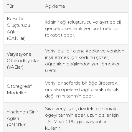
Tür
Açıklama
Karşıtlık
İki sinir ağı (oluşturucu ve ayırt edici)
Oluşturucu
gerçekçi sentetik veri üretmek için
Ağlar
rekabet eder.
(GAN'lar)
Veriyi gizli bir alana kodlar ve yeniden
Varyasyonel
inşa etmek için kodunu çözer,
Otokodlayıcılar
öğrenilen dağılımdan yeni örnekler
(VAElar)
üretir.
Veriyi bir seferde bir öğe üreterek,
Otoregresif
önceki öğelere bağlı olarak olasılık
Modeller
dağılımını tahmin eder.
Sıralı veriyi işler, dizideki bir sonraki
Yinelenen Sinir
öğeyi tahmin eder, uzun diziler için
Ağları
LSTM ve GRU gibi varyantları
(RNN'ler)
kullanır.