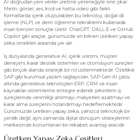
AI doğrudan yeni veriler üretme yeteneğiyle öne çıkar.
Metin, görsel, ses, kod ve hatta video gibi farklı
formatlarda içerik oluşturabilen bu teknoloji, doğal dil
işleme (NLP) ve derin öğrenme tekniklerini kullanarak
insan benzeri sonuçlar üretir. ChatGPT, DALL·E ve GitHub
Copilot gibi araçlar, günümüzde en bilinen üretken yapay
zeka örnekleri arasında yer alır.
İş dünyasında generative AI; içerik üretimi, müşteri
deneyimi, karar destek sistemleri ve otomasyon süreçleri
gibi birçok alanda stratejik bir rol üstlenmektedir. Özellikle
SAP gibi kurumsal yazılım sağlayıcıları, SAP Gen AI çatısı
altında generative teknolojileri ERP, CRM ve insan
kaynakları sistemlerine entegre ederek şirketlerin iş
süreçlerinde verimliliği artırmayı, maliyetleri azaltmayı ve
karar alma süreçlerini hızlandırmayı hedeflemektedir.
Günümüzde üretken yapay zeka, yalnızca teknolojik bir
yenilik değil, aynı zamanda dijital dönüşüm stratejilerinin
merkezinde konumlanan bir rekabet avantajı aracıdır
Üretken Yapay Zeka Çeşitleri